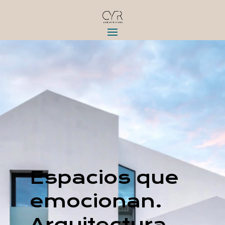
Reproductor
de
vídeo
Espacios que
emocionan.
Arquitectura