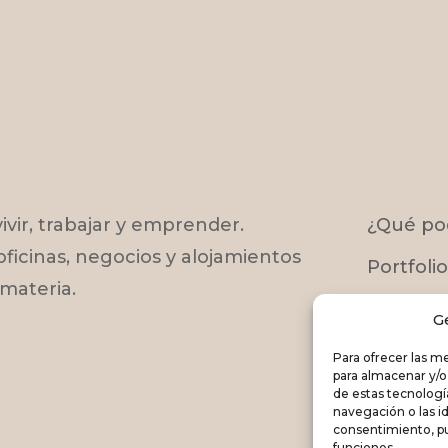
ivir, trabajar y emprender.
¿Qué po
oficinas, negocios y alojamientos
Portfolio
 materia.
Contact
G
Blog
Para ofrecer las m
para almacenar y/o
de estas tecnolog
navegación o las id
consentimiento, pu
funciones.